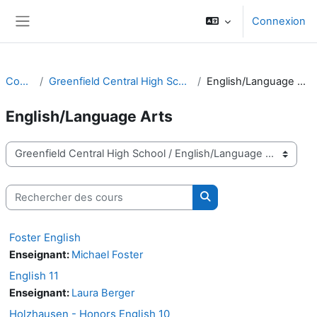
Passer au contenu principal
Connexion
Panneau latéral
Cours
Greenfield Central High School
English/Language Arts
English/Language Arts
Catégories de cours
Rechercher des cours
Rechercher des cours
Foster English
Enseignant:
Michael Foster
English 11
Enseignant:
Laura Berger
Holzhausen - Honors English 10